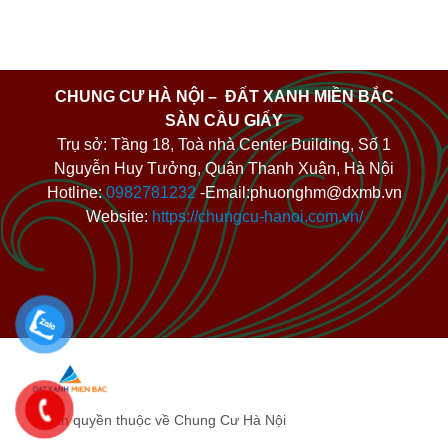
CHUNG CƯ HÀ NỘI – ĐẤT XANH MIỀN BẮC
SÀN CẦU GIẤY
Trụ sở: Tầng 18, Toà nhà Center Building, Số 1
Nguyễn Huy Tưởng, Quận Thanh Xuân, Hà Nội
Hotline:
0982781232
-Email:phuonghm@dxmb.vn
Website:
https://chungcu-hanoi.com.vn/
© Bản quyền thuộc về Chung Cư Hà Nội