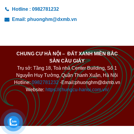
Hotline :
0982781232
Email:
phuonghm@dxmb.vn
CHUNG CƯ HÀ NỘI – ĐẤT XANH MIỀN BẮC
SÀN CẦU GIẤY
Trụ sở: Tầng 18, Toà nhà Center Building, Số 1
Nguyễn Huy Tưởng, Quận Thanh Xuân, Hà Nội
Hotline:
0982781232
-Email:phuonghm@dxmb.vn
Website:
https://chungcu-hanoi.com.vn/