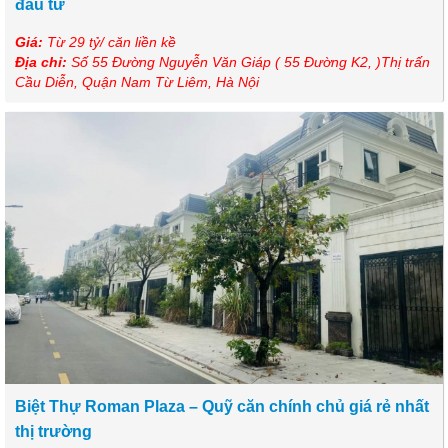
đầu tư
Giá:
Từ 29 tỷ/ căn liền kề
Địa chỉ:
Số 55 Đường Nguyễn Văn Giáp ( 55 Đường K2, )Thị trấn
Cầu Diễn, Quận Nam Từ Liêm, Hà Nội
Biệt Thự Roman Plaza – Quỹ căn chính chủ giá rẻ nhất
thị trường