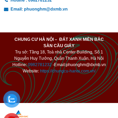
Hotline :
0982781232
Email:
phuonghm@dxmb.vn
CHUNG CƯ HÀ NỘI – ĐẤT XANH MIỀN BẮC
SÀN CẦU GIẤY
Trụ sở: Tầng 18, Toà nhà Center Building, Số 1
Nguyễn Huy Tưởng, Quận Thanh Xuân, Hà Nội
Hotline:
0982781232
-Email:phuonghm@dxmb.vn
Website:
https://chungcu-hanoi.com.vn/